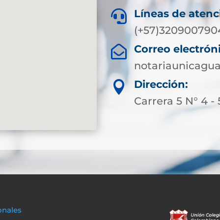
Líneas de atenc

(+57)320900790
Correo electrón

notariaunicagu
Dirección:

Carrera 5 N° 4 - 
onales