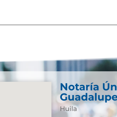
Notaría Ún
Guadalup
Huila