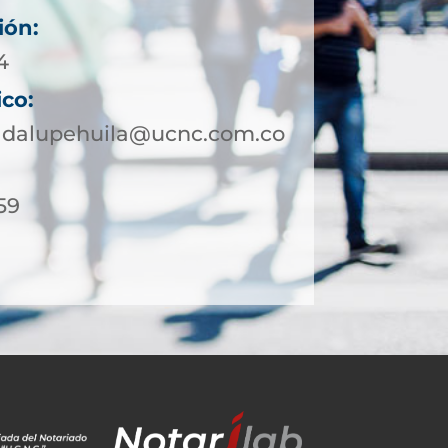
ión:
4
ico:
adalupehuila@ucnc.com.co
59