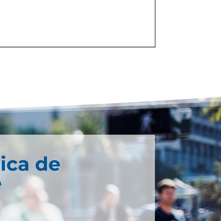
ica de
e