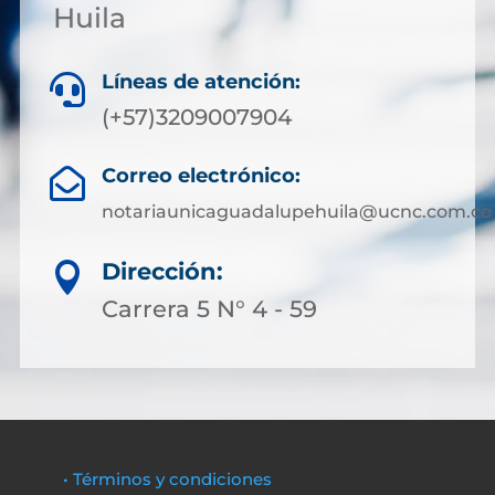
Huila
Líneas de atención:

(+57)3209007904
Correo electrónico:

notariaunicaguadalupehuila@ucnc.com.co
Dirección:

Carrera 5 N° 4 - 59
• Términos y condiciones