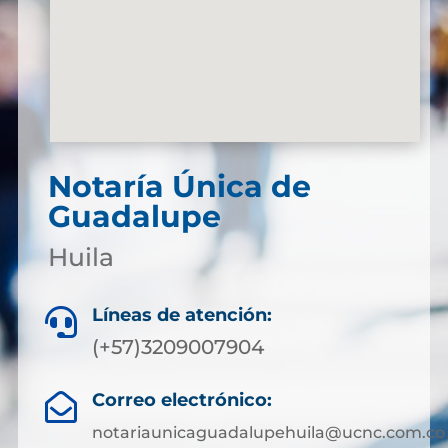
Notaría Única de
Guadalupe
Huila
Líneas de atención:

(+57)3209007904
Correo electrónico:

notariaunicaguadalupehuila@ucnc.com.co