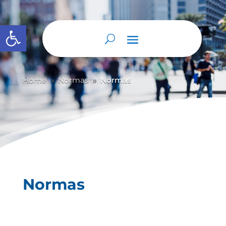
Abrir barra de herramientas
Home
Normas
Normas
9
9
Normas