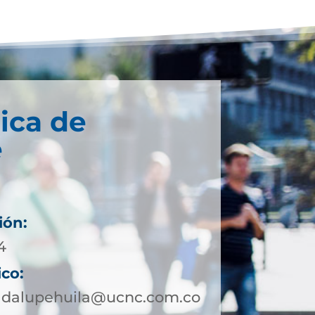
ica de
e
ión:
4
ico:
adalupehuila@ucnc.com.co