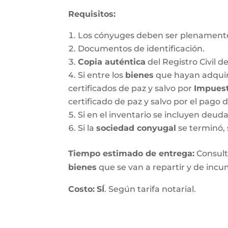
Requisitos:
Los cónyuges deben ser plenamente
Documentos de identificación.
Copia auténtica
del Registro Civil d
Si entre los
bienes
que hayan adquir
certificados de paz y salvo por
Impuest
certificado de paz y salvo por el pago 
Si en el inventario se incluyen deu
Si la
sociedad conyugal
se terminó, 
T
iempo estimado de entrega
:
Consulte
bienes
que se van a repartir y de incum
Costo:
SÍ
. Según tarifa notarial.