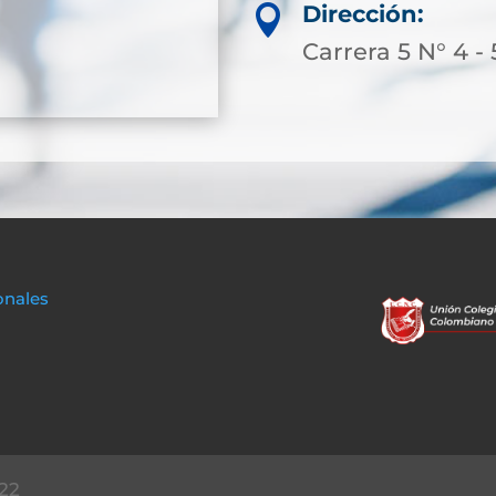
Dirección:

Carrera 5 N° 4 - 
onales
22