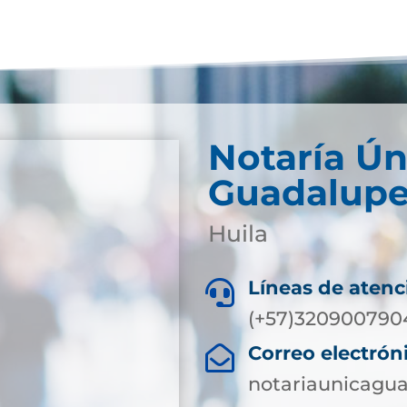
Notaría Ún
Guadalup
Huila
Líneas de atenc

(+57)320900790
Correo electrón

notariaunicagu