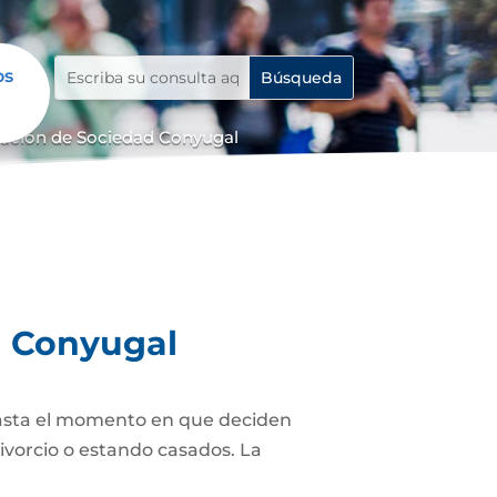
os
dación de Sociedad Conyugal
d Conyugal
asta el momento en que deciden
ivorcio o estando casados. La