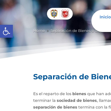
Inicio
Abrir barra de herramientas
Home
Separación de Bienes o Liquida
9
Separación de Bien
Es el reparto de los
bienes
que han adq
terminar la
sociedad de bienes
, llam
separación de bienes
termina con la f