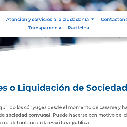
Atención y servicios a la ciudadanía
Contácten
Transparencia
Participa
ción de Sociedad Conyugal
Separación de Bienes o Liqui
9
es o Liquidación de Socieda
uirido los cónyuges desde el momento de casarse y h
ada
sociedad conyugal
. Puede hacerse con motivo del d
irma del notario en la
escritura pública
.