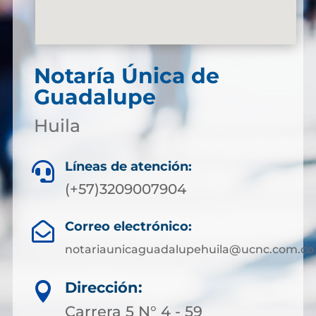
Notaría Única de
Guadalupe
Huila
Líneas de atención:

(+57)3209007904
Correo electrónico:

notariaunicaguadalupehuila@ucnc.com.co
Dirección:

Carrera 5 N° 4 - 59