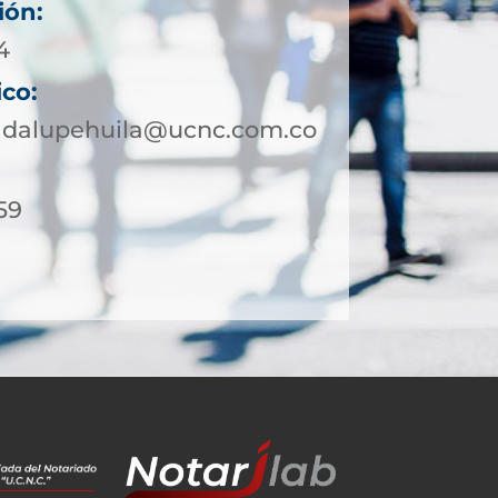
ión:
4
ico:
adalupehuila@ucnc.com.co
59