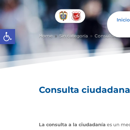
Inicio
Abrir barra de herramientas
Home
Sin categoría
Consulta ciuda
9
9
Consulta ciudadan
La consulta a la ciudadanía
es un mec