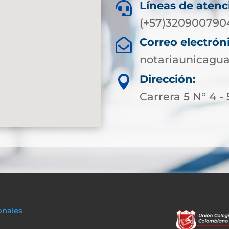
Líneas de atenc

(+57)320900790
Correo electrón

notariaunicagu
Dirección:

Carrera 5 N° 4 - 
onales