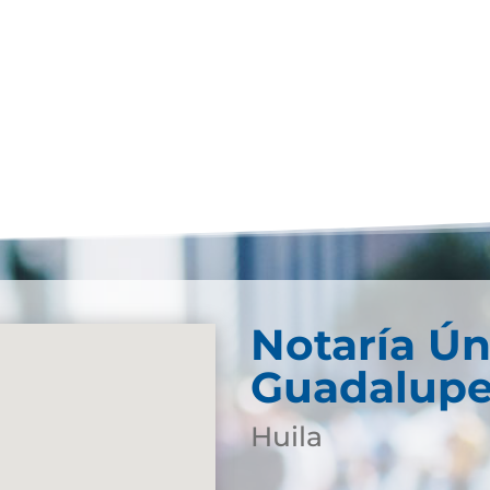
Notaría Ún
Guadalup
Huila