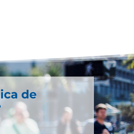
ica de
e