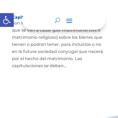
Abrir barra de herramientas
Capitulaciones Matrimoniales
Son los acuerdos que hacen las personas
que se van a casar (por matrimonio civil o
matrimonio religioso) sobre los bienes que
tienen o podrán tener, para incluirlos o no
en la futura sociedad conyugal que nacerá
por el hecho del matrimonio. Las
capitulaciones se deben...