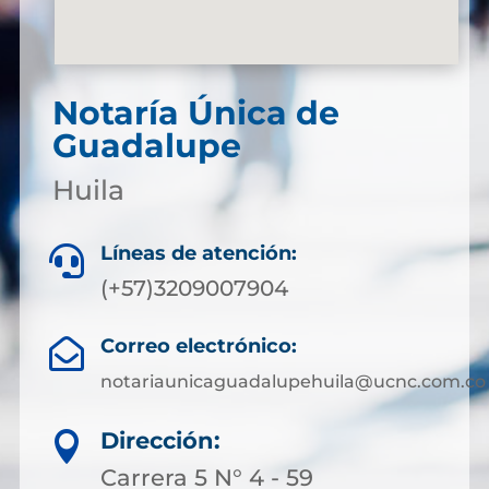
Notaría Única de
Guadalupe
Huila
Líneas de atención:

(+57)3209007904
Correo electrónico:

notariaunicaguadalupehuila@ucnc.com.co
Dirección:

Carrera 5 N° 4 - 59