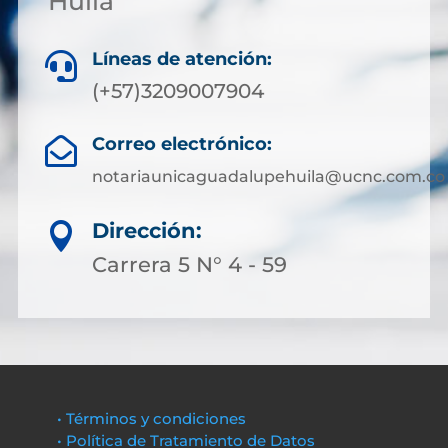
Huila
Líneas de atención:

(+57)3209007904
Correo electrónico:

notariaunicaguadalupehuila@ucnc.com.co
Dirección:

Carrera 5 N° 4 - 59
• Términos y condiciones
• Política de Tratamiento de Datos