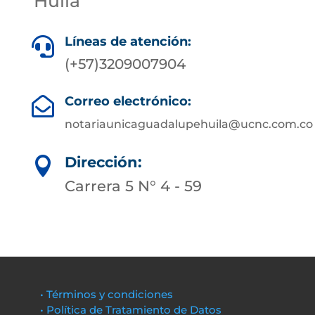
Huila
Líneas de atención:

(+57)3209007904
Correo electrónico:

notariaunicaguadalupehuila@ucnc.com.co
Dirección:

Carrera 5 N° 4 - 59
• Términos y condiciones
• Política de Tratamiento de Datos