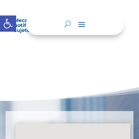
Abrir barra de herramientas
Mecanismos internos de supervisión,
notificación y vigilancia pertinente del
sujeto obligado