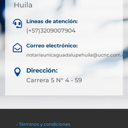
Huila
Líneas de atención:

(+57)3209007904
Correo electrónico:

notariaunicaguadalupehuila@ucnc.com.co
Dirección:

Carrera 5 N° 4 - 59
• Términos y condiciones