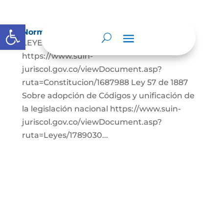
Abrir barra de herramientas
Normatividad
LEYES: Constitución Política de Colombia.
https://www.suin-
juriscol.gov.co/viewDocument.asp?
ruta=Constitucion/1687988 Ley 57 de 1887
Sobre adopción de Códigos y unificación de
la legislación nacional https://www.suin-
juriscol.gov.co/viewDocument.asp?
ruta=Leyes/1789030...