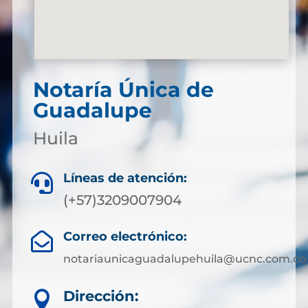
Notaría Única de
Guadalupe
Huila
Líneas de atención:

(+57)3209007904
Correo electrónico:

notariaunicaguadalupehuila@ucnc.com.co
Dirección:
