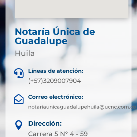
Notaría Única de
Guadalupe
Huila
Líneas de atención:

(+57)3209007904
Correo electrónico:

notariaunicaguadalupehuila@ucnc.com.co
Dirección:

Carrera 5 N° 4 - 59