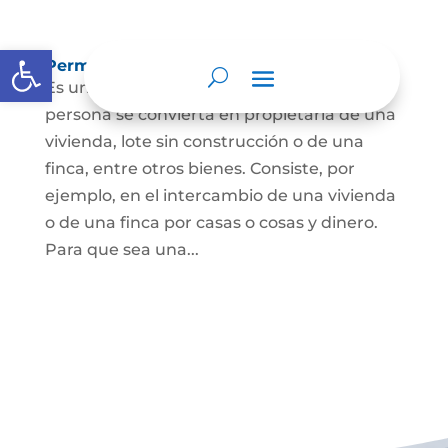
Abrir barra de herramientas
Permuta de Inmuebles
Es uno de los contratos para que una
persona se convierta en propietaria de una
vivienda, lote sin construcción o de una
finca, entre otros bienes. Consiste, por
ejemplo, en el intercambio de una vivienda
o de una finca por casas o cosas y dinero.
Para que sea una...