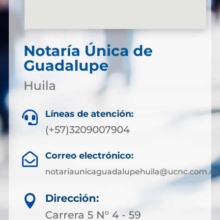
Notaría Única de
Guadalupe
Huila
Líneas de atención:

(+57)3209007904
Correo electrónico:

notariaunicaguadalupehuila@ucnc.com.co
Dirección:

Carrera 5 N° 4 - 59