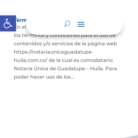
Abrir barra de herramientas
Términos y condiciones
En el presente documento se establecen
los términos y condiciones para el uso de
contenidos y/o servicios de la página web
https://notariaunicaguadalupe-
huila.com.co/ de la cual es comodatario
Notaría Única de Guadalupe – Huila. Para
poder hacer uso de los...