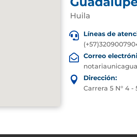
Guadalup
Huila
Líneas de atenc

(+57)320900790
Correo electrón

notariaunicagu
Dirección:

Carrera 5 N° 4 - 