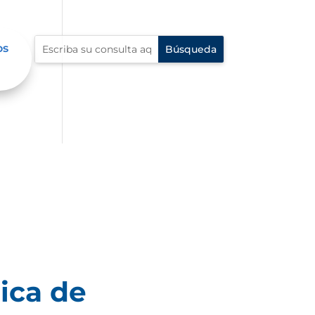
os
ica de