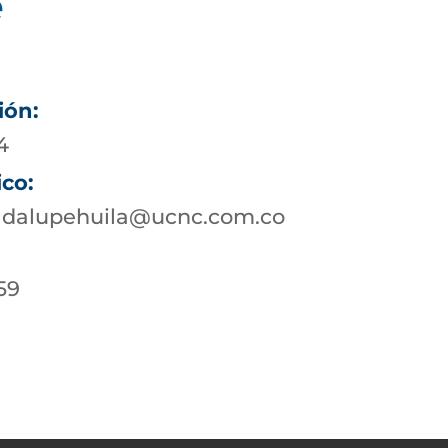
e
ión:
4
ico:
adalupehuila@ucnc.com.co
59